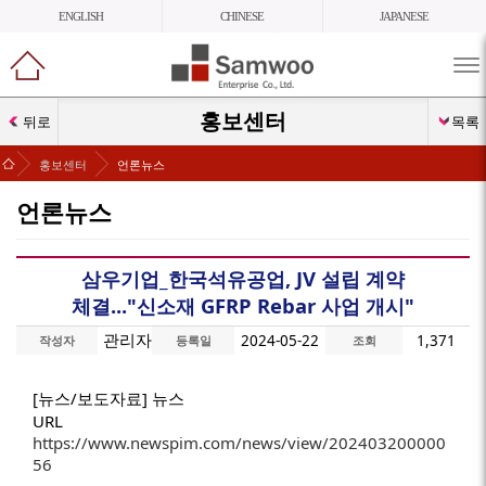
ENGLISH
CHINESE
JAPANESE
메
뉴
열
홍보센터
뒤로
목록
기
>
>
홍보센터
언론뉴스
언론뉴스
삼우기업_한국석유공업, JV 설립 계약
체결..."신소재 GFRP Rebar 사업 개시"
관리자
2024-05-22
1,371
작성자
등록일
조회
[뉴스/보도자료] 뉴스
URL
https://www.newspim.com/news/view/202403200000
56