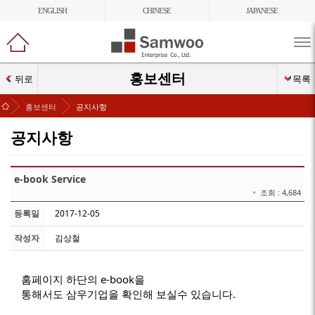
ENGLISH
CHINESE
JAPANESE
메
뉴
열
홍보센터
뒤로
목록
기
>
>
홍보센터
공지사항
공지사항
e-book Service
조회 :
4,684
등록일
2017-12-05
작성자
김상철
홈페이지 하단의 e-book을
통해서도 삼우기업을 확인해 보실수 있습니다.