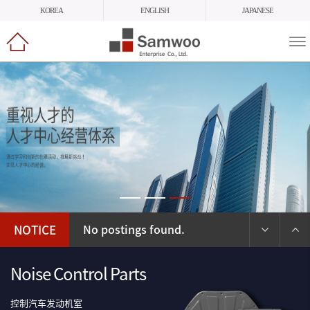
KOREA
ENGLISH
JAPANESE
메
뉴
열
기
NOTICE
No postings found.
Noise Control Parts
控制汽车发动机室