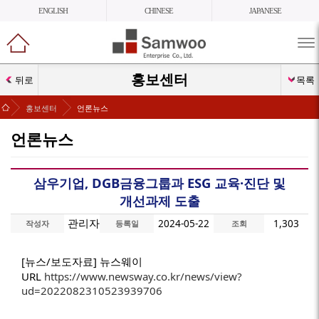
ENGLISH
CHINESE
JAPANESE
메
뉴
열
홍보센터
뒤로
목록
기
>
>
홍보센터
언론뉴스
언론뉴스
삼우기업, DGB금융그룹과 ESG 교육·진단 및
개선과제 도출
관리자
2024-05-22
1,303
작성자
등록일
조회
[뉴스/보도자료] 뉴스웨이
URL
https://www.newsway.co.kr/news/view?
ud=2022082310523939706