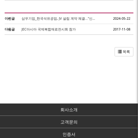
이전글
삼우기업_한국석유공업, JV 설립 계약 체결..."신소재 GFRP Rebar 사업 개시&..
2024-05-22
다음글
JEC아시아 국제복합재료전시회 참가
2017-11-08
목록
회사소개
고객문의
인증서